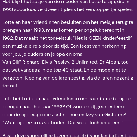
Het blijkt het zusje van de moeder van Lotte te zijn, die in
1993 spoorloos verdween tijdens het verstoppertje spelen.
Lotte en haar vriendinnen besluiten om het meisje terug te
brengen naar 1993, maar komen per ongeluk terecht in
1962. Dat maakt het toneelstuk “Het is GEEN kinderfeest!!”
een muzikale reis door de tijd. Een feest van herkenning
voor jou, je ouders en je opa en oma.
Van Cliff Richard, Elvis Presley, 2 Unlimited, Dr Alban, tot
dat wat vandaag in de top 40 staat. En de mode niet te
vergeten! Kleding van de jaren zestig, via de jaren negentig
tot nu!
Lukt het Lotte en haar vriendinnen om haar tante terug te
brengen naar het jaar 1993? Of worden zij gearresteerd
door de tijdreispolitie Justin Time en Izzy van Gisteren?
“Want tijdreizen is verboden! Dat weet toch iedereen!”
Psst.. deze voorstelling is zeer geschikt voor kinderfeestjes