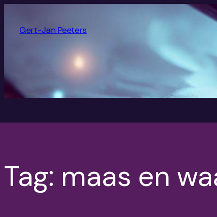
Ga
naar
Gert-Jan Peeters
de
inhoud
Tag:
maas en wa