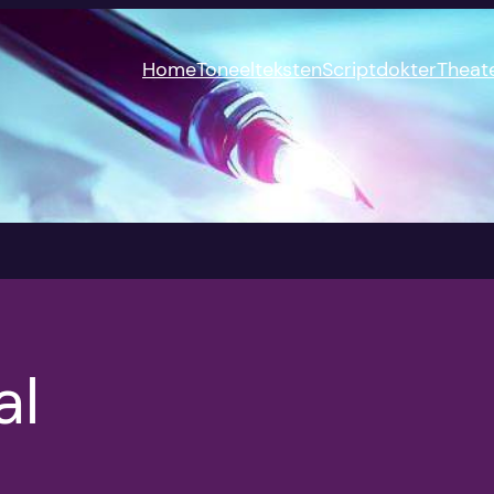
Home
Toneelteksten
Scriptdokter
Theat
al