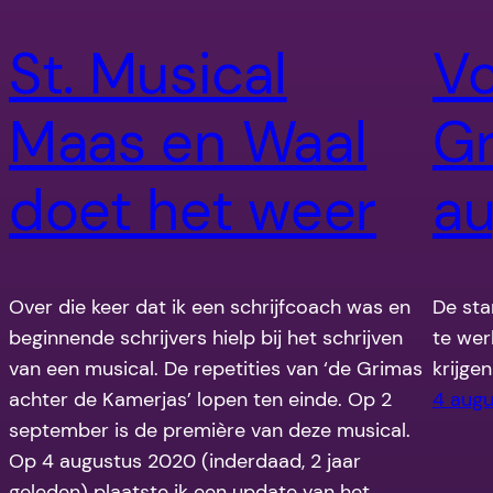
St. Musical
Vo
Maas en Waal
G
doet het weer
au
Over die keer dat ik een schrijfcoach was en
De sta
beginnende schrijvers hielp bij het schrijven
te wer
van een musical. De repetities van ‘de Grimas
krijgen
achter de Kamerjas’ lopen ten einde. Op 2
4 aug
september is de première van deze musical.
Op 4 augustus 2020 (inderdaad, 2 jaar
geleden) plaatste ik een update van het