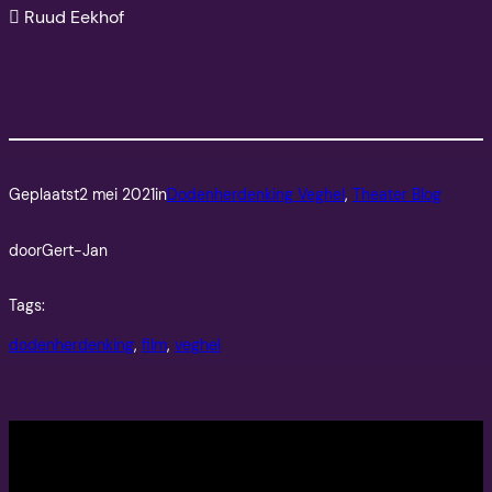
 Ruud Eekhof
Geplaatst
2 mei 2021
in
Dodenherdenking Veghel
, 
Theater Blog
door
Gert-Jan
Tags:
dodenherdenking
, 
film
, 
veghel